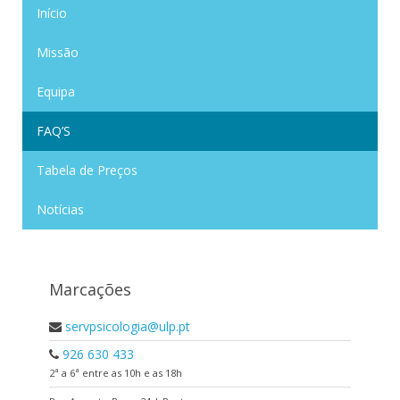
Início
Missão
Equipa
FAQ’S
Tabela de Preços
Notícias
Marcações
servpsicologia@ulp.pt
926 630 433
2ª a 6ª entre as 10h e as 18h